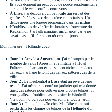
Ils vous donnent un petit coup de pouce supplémentaire,
surtout si le vent souffle contre vous.
À Lisse, j’ai découvert un petit café qui servait des
gaufres fraîches avec de la crème et des fraises. Un
délice après une longue promenade dans les jardins !
N’oubliez pas de vérifier les horaires d’ouverture du
Keukenhof. J’ai failli manquer ma chance, car je ne
savais pas qu’ils fermaient tôt certains jours.
Mon itinéraire – Hollande 2025
Jour 1 :
Arrivée à
Amsterdam
, j’ai été surpris par le
nombre de vélos ! Après m’être installé à l’
Hotel
Pulitzer
, un charmant établissement niché entre deux
canaux, j’ai flâné le long des
canaux pittoresques
de la
ville.
Jour 2 :
Le
Keukenhof
à
Lisse
était un rêve devenu
réalité. J’ai même rencontré un jardinier qui m’a donné
quelques astuces pour cultiver mes propres tulipes. Si
vous y allez, n’oubliez pas de visiter le
Windmill
Viewpoint
, d’où vous pouvez admirer tout le jardin.
Jour 3 :
J’ai loué un vélo chez
MacBike
et me suis
perdu dans les champs de tulipes de la
Hollande du