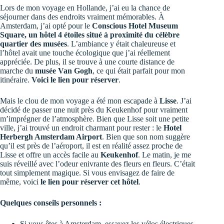
Lors de mon voyage en Hollande, j’ai eu la chance de
séjourner dans des endroits vraiment mémorables. À
Amsterdam, j’ai opté pour le
Conscious Hotel Museum
Square, un hôtel 4 étoiles situé à proximité du célèbre
quartier des musées
. L’ambiance y était chaleureuse et
l’hôtel avait une touche écologique que j’ai réellement
appréciée. De plus, il se trouve à une courte distance de
marche du
musée Van Gogh
, ce qui était parfait pour mon
itinéraire.
Voici le lien pour réserver
.
Mais le clou de mon voyage a été mon escapade à
Lisse
. J’ai
décidé de passer une nuit près du Keukenhof pour vraiment
m’imprégner de l’atmosphère. Bien que Lisse soit une petite
ville, j’ai trouvé un endroit charmant pour rester : le
Hotel
Herbergh Amsterdam Airport
. Bien que son nom suggère
qu’il est près de l’aéroport, il est en réalité assez proche de
Lisse et offre un accès facile au
Keukenhof
. Le matin, je me
suis réveillé avec l’odeur enivrante des fleurs en fleurs. C’était
tout simplement magique. Si vous envisagez de faire de
même, voici
le lien pour réserver cet hôtel
.
Quelques conseils personnels :
Si vous êtes à Amsterdam, essayez les vélos électriques.