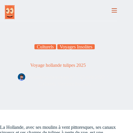
Passer
au
contenu
Culturels
Voyages Insolites
Voyage hollande tulipes 2025
les-timbres-du-voyage.fr
23 août 2023
Culturels
,
Voyages Insolites
La Hollande, avec ses moulins à vent pittoresques, ses canaux
sinueux et ses champs de tulipes à perte de vue, est une