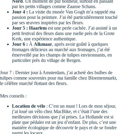
Nord
. Un moment de pur bonheur, surtout en passant
par les petits villages comme
Zaanse Schans
.
Jour 4 :
La visite du
musée Van Gogh
m’a rappelé ma
passion pour la peinture. J’ai été particulièrement touché
par ses œuvres inspirées par les fleurs.
Jour 5 :
Haarlem
est une perle cachée. J’ai assisté à un
petit festival des fleurs dans une ruelle près de la
Grote
Kerk
, une expérience authentique.
Jour 6 :
À
Alkmaar
, après avoir goûté à quelques
fromages délicieux au
marché aux fromages
, j’ai été
émerveillé par les champs de tulipes environnants, en
particulier près du village de
Bergen
.
Jour 7 : Dernier jour à Amsterdam, j’ai acheté des bulbes de
tulipes comme souvenirs pour ma famille chez
Bloemenmarkt
,
le célèbre marché flottant des fleurs.
Mes conseils :
Location de vélo
: C’est un must ! Lors de mon séjour,
j’ai loué un vélo chez
MacBike
, et c’était l’une des
meilleures décisions que j’ai prises. La Hollande est si
plate que pédaler est un jeu d’enfant. De plus, c’est une
manière écologique de découvrir le pays et de se fondre
parmi les locaux.