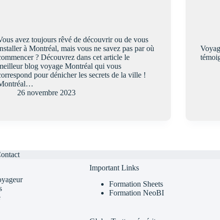
Vous avez toujours rêvé de découvrir ou de vous
installer à Montréal, mais vous ne savez pas par où
Voyage
commencer ? Découvrez dans cet article le
témoi
meilleur blog voyage Montréal qui vous
correspond pour dénicher les secrets de la ville !
Montréal…
26 novembre 2023
ontact
Important Links
oyageur
Formation Sheets
s
Formation NeoBI
e